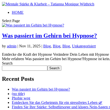
HOME
Select Page
Was passiert im Gehirn bei Hypnose?
by
admin
|
Nov 11, 2025
|
Blog
,
Blog
,
Blog
,
Unkategorisiert
Entdecke die Kraft der Hypnose Verändere Dein Leben mit Hypnose Er
Mehr erfahren Was passiert im Gehirn bei Hypnose?Hypnose ist kein.
Search
Search
Recent Posts
Was passiert im Gehirn bei Hypnose?
(no title)
Phobie weg
Entdecken Sie das Geheimnis für ein stressfreies Leben 🌿
Finden Sie Ihre Stärke: Selbstfürsorge und kluges Nein-Sagen 